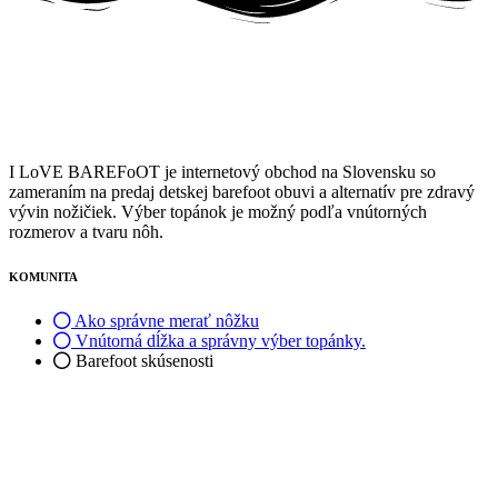
si
môžete
vybrať
na
stránke
produktu.
I LoVE BAREFoOT je internetový obchod na Slovensku so
zameraním na predaj detskej barefoot obuvi a alternatív pre zdravý
vývin nožičiek. Výber topánok je možný podľa vnútorných
rozmerov a tvaru nôh.
KOMUNITA
Ako správne merať nôžku
Vnútorná dĺžka a správny výber topánky.
Barefoot skúsenosti