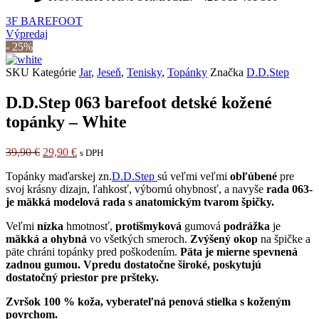
3F BAREFOOT
Výpredaj
- 25%
SKU
Kategórie
Jar
,
Jeseň
,
Tenisky
,
Topánky
Značka
D.D.Step
D.D.Step 063 barefoot detské kožené
topánky – White
Pôvodná
Aktuálna
39,90
€
29,90
€
s DPH
cena
cena
Topánky maďarskej zn.
D.D.Step
sú veľmi veľmi
obľúbené
pre
bola:
je:
svoj krásny dizajn, ľahkosť, výbornú ohybnosť, a navyše
rada 063-
39,90 €.
29,90 €.
je mäkká modelová rada s anatomickým tvarom špičky.
Veľmi
nízka
hmotnosť,
protišmyková
gumová
podrážka
je
mäkká a ohybná
vo všetkých smeroch.
Zvýšený okop
na špičke a
päte chráni topánky pred poškodením.
Päta je mierne spevnená
zadnou gumou
. Vpredu dostatočne široké, poskytujú
dostatočný priestor pre pršteky.
Zvršok 100 % koža, vyberateľná penová stielka s koženým
povrchom.