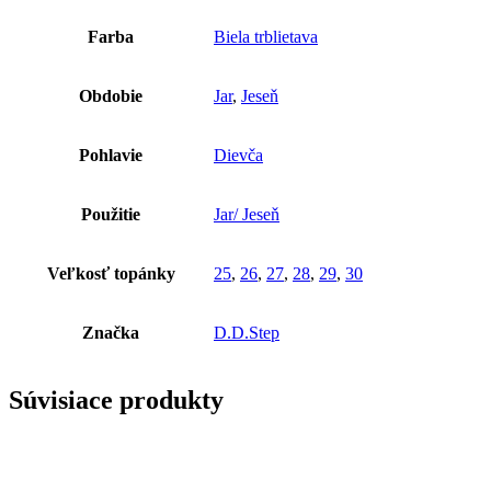
Farba
Biela trblietava
Obdobie
Jar
,
Jeseň
Pohlavie
Dievča
Použitie
Jar/ Jeseň
Veľkosť topánky
25
,
26
,
27
,
28
,
29
,
30
Značka
D.D.Step
Súvisiace produkty