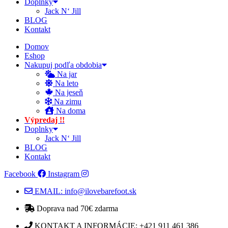
Doplnky
Jack N‘ Jill
BLOG
Kontakt
Domov
Eshop
Nakupuj podľa obdobia
Na jar
Na leto
Na jeseň
Na zimu
Na doma
Výpredaj !!
Doplnky
Jack N‘ Jill
BLOG
Kontakt
Facebook
Instagram
EMAIL: info@ilovebarefoot.sk
Doprava nad 70€ zdarma​
KONTAKT A INFORMÁCIE: +421 911 461 386