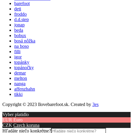
barefoot
deti
froddo
d.d.step
jonap
beda
bobux
bosá nôžka
na boso
filli
igor
topánky
topánočky
demar
melton
nanga
affenzhahn
tikki
Copyright © 2023 Ilovebarefoot.sk. Created by
3es
Vyber platidlo
EUR
Euro
CZK
Czech koruna
Hľadáte niečo konkrétne?