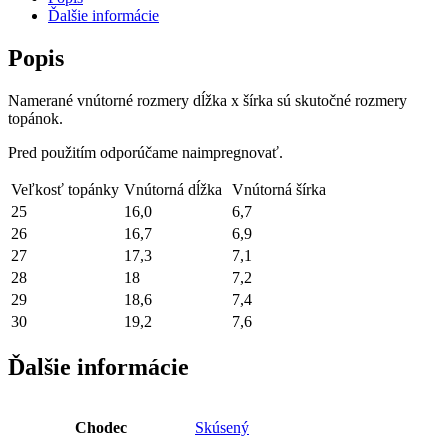
kožené
Ďalšie informácie
topánky
–
Popis
White
Namerané vnútorné rozmery dĺžka x šírka sú skutočné rozmery
topánok.
Pred použitím odporúčame naimpregnovať.
Veľkosť topánky
Vnútorná dĺžka
Vnútorná šírka
25
16,0
6,7
26
16,7
6,9
27
17,3
7,1
28
18
7,2
29
18,6
7,4
30
19,2
7,6
Ďalšie informácie
Chodec
Skúsený