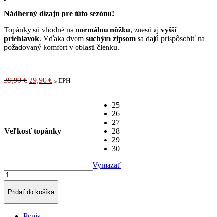
Nádherný dizajn pre túto sezónu!
Topánky sú vhodné na
normálnu nôžku
, znesú aj
vyšší
priehlavok
. Vďaka dvom
suchým zipsom
sa dajú prispôsobiť na
požadovaný komfort v oblasti členku.
Pôvodná
Aktuálna
39,90
€
29,90
€
s DPH
cena
cena
bola:
je:
25
39,90 €.
29,90 €.
26
27
Veľkosť topánky
28
29
30
Vymazať
množstvo
D.D.Step
063
Pridať do košíka
barefoot
detské
Popis