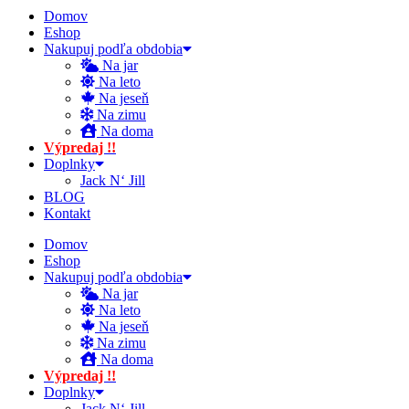
Domov
Eshop
Nakupuj podľa obdobia
Na jar
Na leto
Na jeseň
Na zimu
Na doma
Výpredaj !!
Doplnky
Jack N‘ Jill
BLOG
Kontakt
Domov
Eshop
Nakupuj podľa obdobia
Na jar
Na leto
Na jeseň
Na zimu
Na doma
Výpredaj !!
Doplnky
Jack N‘ Jill