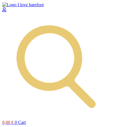
Preskočiť
na
obsah
0,00
€
0
Cart