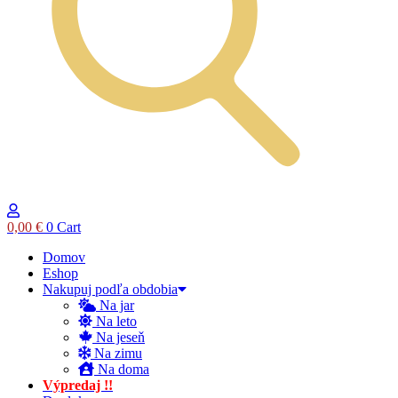
0,00
€
0
Cart
Domov
Eshop
Nakupuj podľa obdobia
Na jar
Na leto
Na jeseň
Na zimu
Na doma
Výpredaj !!