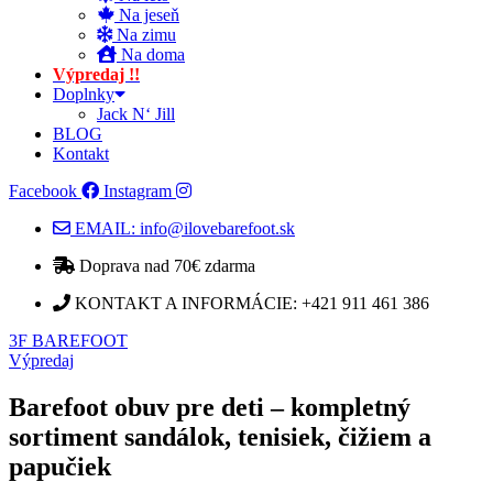
Na jeseň
Na zimu
Na doma
Výpredaj !!
Doplnky
Jack N‘ Jill
BLOG
Kontakt
Facebook
Instagram
EMAIL: info@ilovebarefoot.sk
Doprava nad 70€ zdarma​
KONTAKT A INFORMÁCIE: +421 911 461 386
3F BAREFOOT
Výpredaj
Barefoot obuv pre deti – kompletný
sortiment sandálok, tenisiek, čižiem a
papučiek