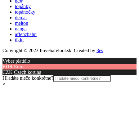
igor
topánky
topánočky
demar
melton
nanga
affenzhahn
tikki
Copyright © 2023 Ilovebarefoot.sk. Created by
3es
Vyber platidlo
EUR
Euro
CZK
Czech koruna
Hľadáte niečo konkrétne?
×