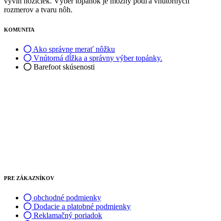
vývin nožičiek. Výber topánok je možný podľa vnútorných
rozmerov a tvaru nôh.
KOMUNITA
Ako správne merať nôžku
Vnútorná dĺžka a správny výber topánky.
Barefoot skúsenosti
PRE ZÁKAZNÍKOV
obchodné podmienky
Dodacie a platobné podmienky
Reklamačný poriadok