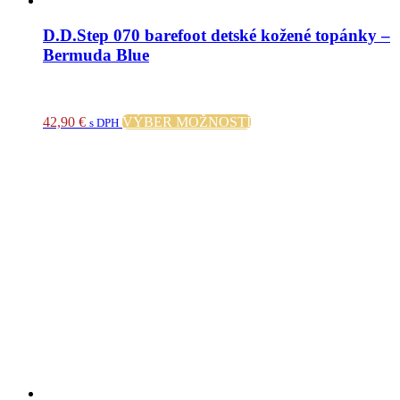
D.D.Step 070 barefoot detské kožené topánky –
Bermuda Blue
Tento
42,90
€
VÝBER MOŽNOSTÍ
s DPH
produkt
má
viacero
variantov.
Možnosti
si
môžete
vybrať
na
stránke
produktu.