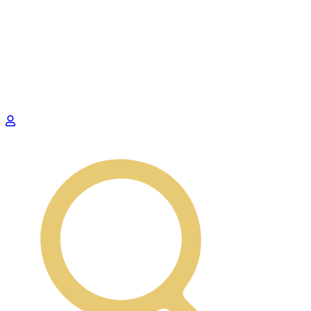
Preskočiť
na
obsah