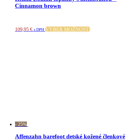
Cinnamon brown
Tento
109,95
€
VÝBER MOŽNOSTÍ
s DPH
produkt
má
viacero
variantov.
Možnosti
si
môžete
vybrať
na
stránke
produktu.
- 25%
Affenzahn barefoot detské kožené členkové