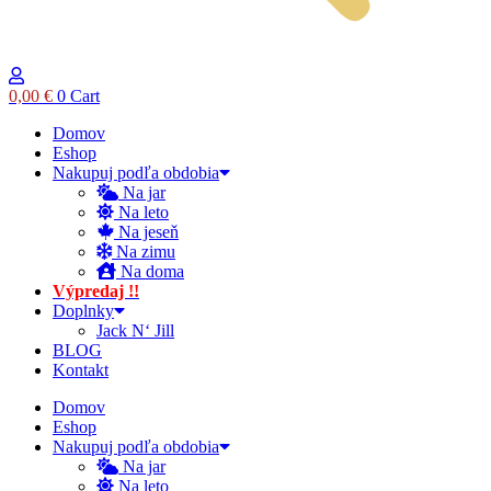
0,00
€
0
Cart
Domov
Eshop
Nakupuj podľa obdobia
Na jar
Na leto
Na jeseň
Na zimu
Na doma
Výpredaj !!
Doplnky
Jack N‘ Jill
BLOG
Kontakt
Domov
Eshop
Nakupuj podľa obdobia
Na jar
Na leto