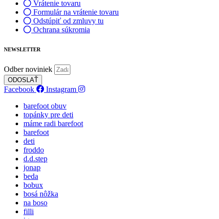
Vrátenie tovaru
Formulár na vrátenie tovaru
Odstúpiť od zmluvy tu
Ochrana súkromia
NEWSLETTER
Odber noviniek
ODOSLAŤ
Facebook
Instagram
barefoot obuv
topánky pre deti
máme radi barefoot
barefoot
deti
froddo
d.d.step
jonap
beda
bobux
bosá nôžka
na boso
filli