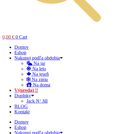
0,00
€
0
Cart
Domov
Eshop
Nakupuj podľa obdobia
Na jar
Na leto
Na jeseň
Na zimu
Na doma
Výpredaj !!
Doplnky
Jack N‘ Jill
BLOG
Kontakt
Domov
Eshop
Nakupuj podľa obdobia