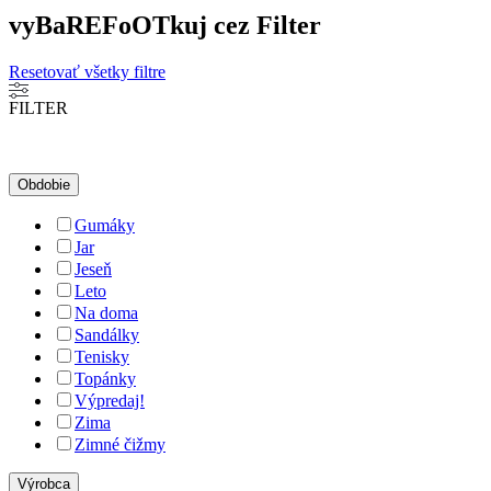
vyBaREFoOTkuj cez Filter
Resetovať všetky filtre
FILTER
Obdobie
Gumáky
Jar
Jeseň
Leto
Na doma
Sandálky
Tenisky
Topánky
Výpredaj!
Zima
Zimné čižmy
Výrobca