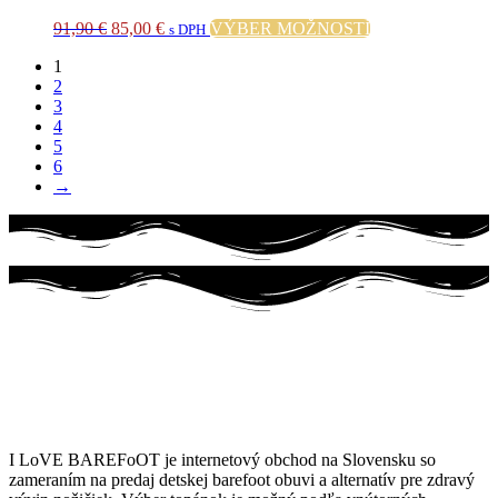
Pôvodná
Aktuálna
Tento
91,90
€
85,00
€
VÝBER MOŽNOSTÍ
s DPH
cena
cena
produkt
1
bola:
je:
má
2
91,90 €.
85,00 €.
viacero
3
variantov.
4
Možnosti
5
si
6
môžete
→
vybrať
na
stránke
produktu.
I LoVE BAREFoOT je internetový obchod na Slovensku so
zameraním na predaj detskej barefoot obuvi a alternatív pre zdravý