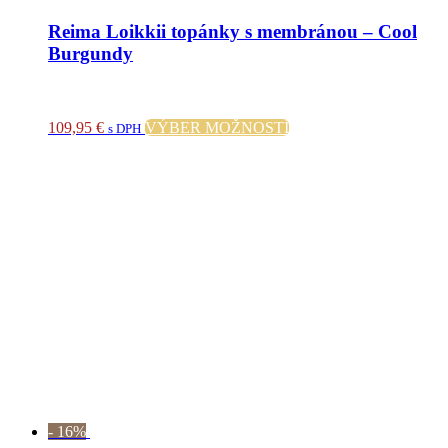
Reima Loikkii topánky s membránou – Cool
Burgundy
Tento
109,95
€
VÝBER MOŽNOSTÍ
s DPH
produkt
má
viacero
variantov.
Možnosti
si
môžete
vybrať
na
stránke
produktu.
- 16%