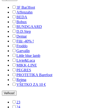
3F Bar3foot
Affenzahn
BEDA
Bobux
BUNDGAARD
D.D.Step
Demar
Filii -40% !
Froddo
Garvalín
Little blue lamb
Livie&Luca
MIKK-LINE
PEGRES
PROTETIKA Barefoot
Reima
VŠETKO ZA 10 €
Veľkosť
23
24