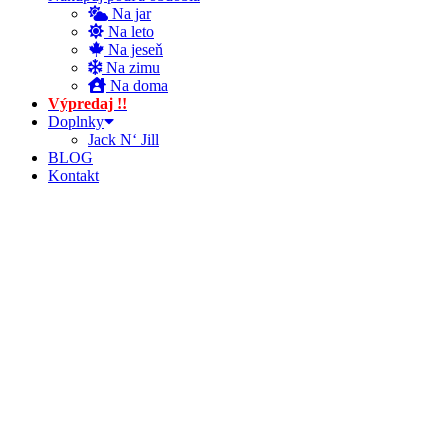
Na jar
Na leto
Na jeseň
Na zimu
Na doma
Výpredaj !!
Doplnky
Jack N‘ Jill
BLOG
Kontakt