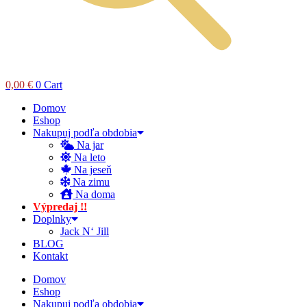
0,00
€
0
Cart
Domov
Eshop
Nakupuj podľa obdobia
Na jar
Na leto
Na jeseň
Na zimu
Na doma
Výpredaj !!
Doplnky
Jack N‘ Jill
BLOG
Kontakt
Domov
Eshop
Nakupuj podľa obdobia