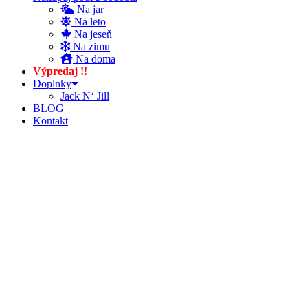
Na jar
Na leto
Na jeseň
Na zimu
Na doma
Výpredaj !!
Doplnky
Jack N‘ Jill
BLOG
Kontakt