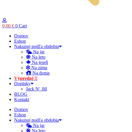
0,00
€
0
Cart
Domov
Eshop
Nakupuj podľa obdobia
Na jar
Na leto
Na jeseň
Na zimu
Na doma
Výpredaj !!
Doplnky
Jack N‘ Jill
BLOG
Kontakt
Domov
Eshop
Nakupuj podľa obdobia
Na jar
Na leto