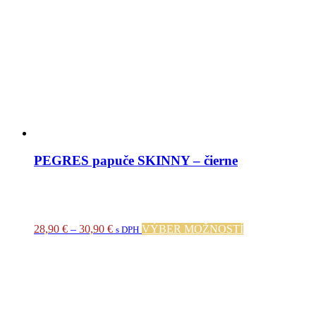
PEGRES papuče SKINNY – čierne
Price
Tento
28,90
€
–
30,90
€
VÝBER MOŽNOSTÍ
s DPH
range:
produkt
28,90 €
má
through
viacero
30,90 €
variantov.
Možnosti
si