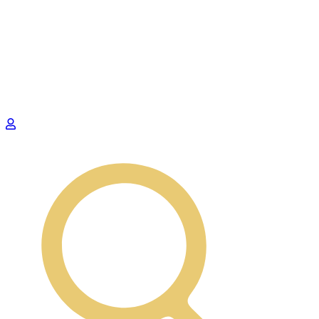
Preskočiť
na
obsah