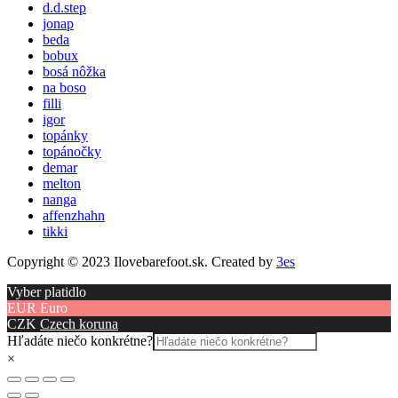
d.d.step
jonap
beda
bobux
bosá nôžka
na boso
filli
igor
topánky
topánočky
demar
melton
nanga
affenzhahn
tikki
Copyright © 2023 Ilovebarefoot.sk. Created by
3es
Vyber platidlo
EUR
Euro
CZK
Czech koruna
Hľadáte niečo konkrétne?
×