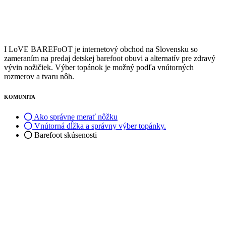
na
stránke
produktu.
I LoVE BAREFoOT je internetový obchod na Slovensku so
zameraním na predaj detskej barefoot obuvi a alternatív pre zdravý
vývin nožičiek. Výber topánok je možný podľa vnútorných
rozmerov a tvaru nôh.
KOMUNITA
Ako správne merať nôžku
Vnútorná dĺžka a správny výber topánky.
Barefoot skúsenosti