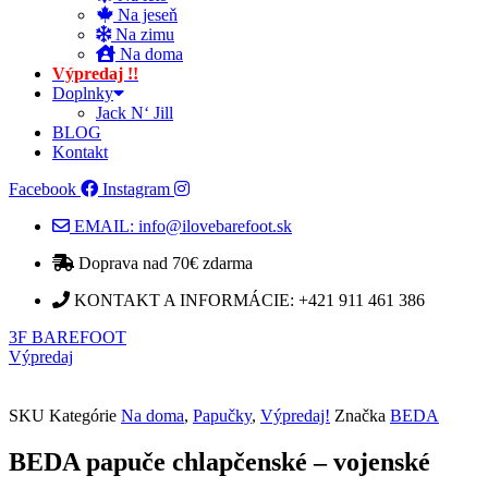
Na jeseň
Na zimu
Na doma
Výpredaj !!
Doplnky
Jack N‘ Jill
BLOG
Kontakt
Facebook
Instagram
EMAIL: info@ilovebarefoot.sk
Doprava nad 70€ zdarma​
KONTAKT A INFORMÁCIE: +421 911 461 386
3F BAREFOOT
Výpredaj
SKU
Kategórie
Na doma
,
Papučky
,
Výpredaj!
Značka
BEDA
BEDA papuče chlapčenské – vojenské