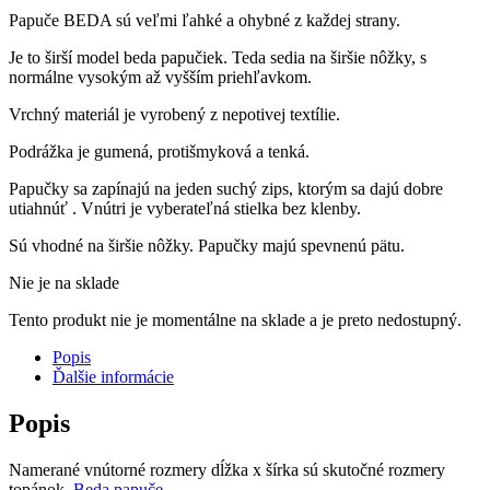
Papuče BEDA sú veľmi ľahké a ohybné z každej strany.
Je to širší model beda papučiek. Teda sedia na širšie nôžky, s
normálne vysokým až vyšším priehľavkom.
Vrchný materiál je vyrobený z nepotivej textílie.
Podrážka je gumená, protišmyková a tenká.
Papučky sa zapínajú na jeden suchý zips, ktorým sa dajú dobre
utiahnúť . Vnútri je vyberateľná stielka bez klenby.
Sú vhodné na širšie nôžky. Papučky majú spevnenú pätu.
Nie je na sklade
Tento produkt nie je momentálne na sklade a je preto nedostupný.
Popis
Ďalšie informácie
Popis
Namerané vnútorné rozmery dĺžka x šírka sú skutočné rozmery
topánok.
Beda papuče
.